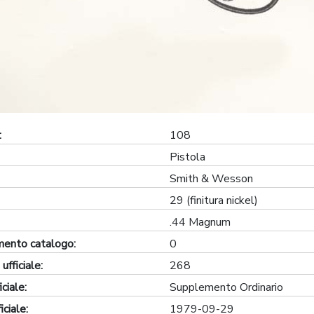
:
108
Pistola
Smith & Wesson
29 (finitura nickel)
.44 Magnum
ento catalogo:
0
fficiale:
268
ciale:
Supplemento Ordinario
ciale:
1979-09-29