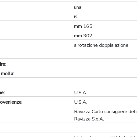
una
6
mm 165
mm 302
a rotazione doppia azione
re:
 molla:
ne:
U.S.A.
rovenienza:
U.S.A.
Ravizza Carlo consigliere del
Ravizza S.p.A.