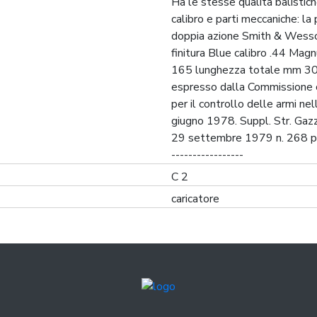
Ha le stesse qualità balistich
calibro e parti meccaniche: la 
doppia azione Smith & Wess
finitura Blue calibro .44 Ma
165 lunghezza totale mm 30
espresso dalla Commissione c
per il controllo delle armi ne
giugno 1978. Suppl. Str. Gazz
29 settembre 1979 n. 268 pag
-----------------
C 2
caricatore