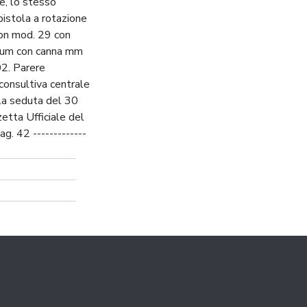
e, lo stesso
pistola a rotazione
on mod. 29 con
gnum con canna mm
2. Parere
onsultiva centrale
lla seduta del 30
etta Ufficiale del
. 42 -------------